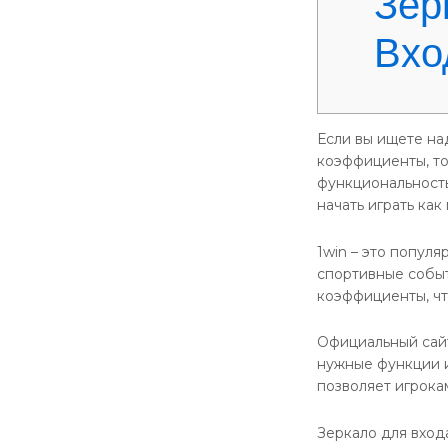
Зер
Вхо
Если вы ищете на
коэффициенты, то
функциональность
начать играть как
1win – это попул
спортивные событ
коэффициенты, чт
Официальный сайт
нужные функции и
позволяет игрокам
Зеркало для входа