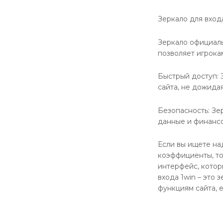
Зеркало для входа
Зеркало официальн
позволяет игрока
Быстрый доступ: 
сайта, не дожида
Безопасность: Зе
данные и финанс
Если вы ищете на
коэффициенты, то
интерфейс, котор
входа 1win – это 
функциям сайта, 