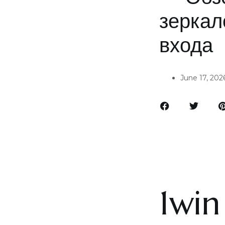
зеркал
входа
June 17, 202
1wi