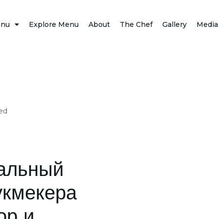
nu
Explore Menu
About
The Chef
Gallery
Media
ed
альный
укмекера
ор и