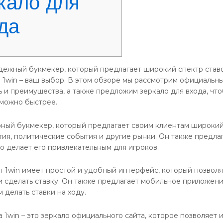
кало для
да
дежный букмекер, который предлагает широкий спектр став
 1win – ваш выбор. В этом обзоре мы рассмотрим официальный
 и преимущества, а также предложим зеркало для входа, что
 можно быстрее.
ярный букмекер, который предлагает своим клиентам широкий
ия, политические события и другие рынки. Он также предла
о делает его привлекательным для игроков.
 1win имеет простой и удобный интерфейс, который позволя
 сделать ставку. Он также предлагает мобильное приложени
 делать ставки на ходу.
 1win – это зеркало официального сайта, которое позволяет 