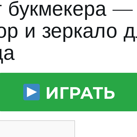
т букмекера —
ор и зеркало 
да
ИГРАТЬ