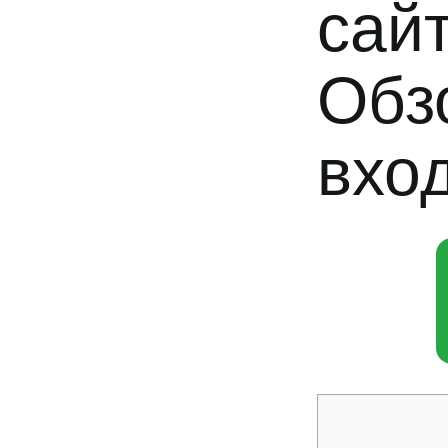
сай
Обз
вхо