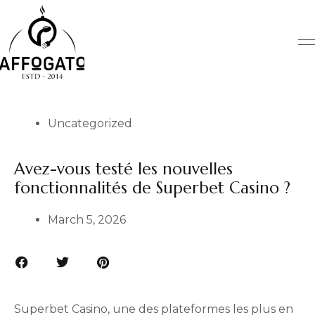
Skip
to
content
Uncategorized
Avez-vous testé les nouvelles
fonctionnalités de Superbet Casino ?
March 5, 2026
Superbet Casino, une des plateformes les plus en