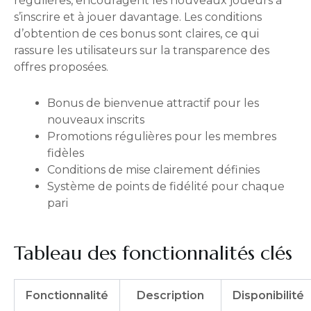
régulières, encouragent les nouveaux joueurs à
s’inscrire et à jouer davantage. Les conditions
d’obtention de ces bonus sont claires, ce qui
rassure les utilisateurs sur la transparence des
offres proposées.
Bonus de bienvenue attractif pour les
nouveaux inscrits
Promotions régulières pour les membres
fidèles
Conditions de mise clairement définies
Système de points de fidélité pour chaque
pari
Tableau des fonctionnalités clés
Fonctionnalité
Description
Disponibilité