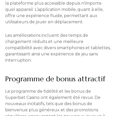
la plateforme plus accessible depuis n’importe
quel appareil. L’application mobile, quant à elle,
offre une expérience fluide, permettant aux
utilisateurs de jouer en déplacement.
Les améliorations incluent des temps de
chargement réduits et une meilleure
compatibilité avec divers smartphones et tablettes,
garantissant ainsi une expérience de jeu sans
interruption.
Programme de bonus attractif
Le programme de fidélité et les bonus de
Superbet Casino ont également été revus. De
nouveaux incitatifs, tels que des bonus de
bienvenue plus généreux et des promotions