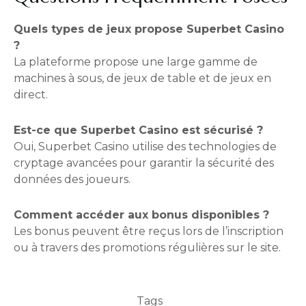
Quels types de jeux propose Superbet Casino
?
La plateforme propose une large gamme de
machines à sous, de jeux de table et de jeux en
direct.
Est-ce que Superbet Casino est sécurisé ?
Oui, Superbet Casino utilise des technologies de
cryptage avancées pour garantir la sécurité des
données des joueurs.
Comment accéder aux bonus disponibles ?
Les bonus peuvent être reçus lors de l’inscription
ou à travers des promotions régulières sur le site.
Tags