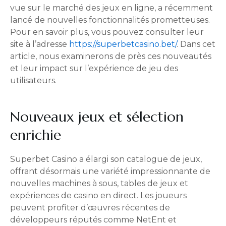
vue sur le marché des jeux en ligne, a récemment
lancé de nouvelles fonctionnalités prometteuses.
Pour en savoir plus, vous pouvez consulter leur
site à l’adresse
https://superbetcasino.bet/
. Dans cet
article, nous examinerons de près ces nouveautés
et leur impact sur l’expérience de jeu des
utilisateurs.
Nouveaux jeux et sélection
enrichie
Superbet Casino a élargi son catalogue de jeux,
offrant désormais une variété impressionnante de
nouvelles machines à sous, tables de jeux et
expériences de casino en direct. Les joueurs
peuvent profiter d’œuvres récentes de
développeurs réputés comme NetEnt et