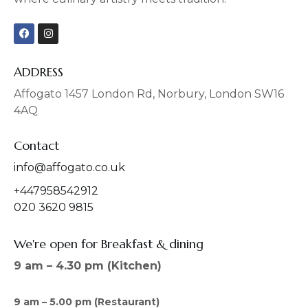
F
I
a
n
c
s
e
t
b
a
ADDRESS
o
g
o
r
Affogato 1457 London Rd, Norbury, London SW16
k
a
4AQ
m
Contact
info@affogato.co.uk
+447958542912
020 3620 9815
We're open for Breakfast & dining
9 am – 4.30 pm (Kitchen)
9 am – 5.00 pm (Restaurant)