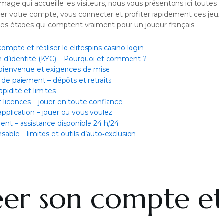
mage qui accueille les visiteurs, nous vous présentons ici toutes
er votre compte, vous connecter et profiter rapidement des jeu
 les étapes qui comptent vraiment pour un joueur français.
compte et réaliser le elitespins casino login
ion d’identité (KYC) – Pourquoi et comment ?
 bienvenue et exigences de mise
de paiement – dépôts et retraits
rapidité et limites
t licences – jouer en toute confiance
application – jouer où vous voulez
ient – assistance disponible 24 h/24
sable – limites et outils d’auto‑exclusion
réer son compte e