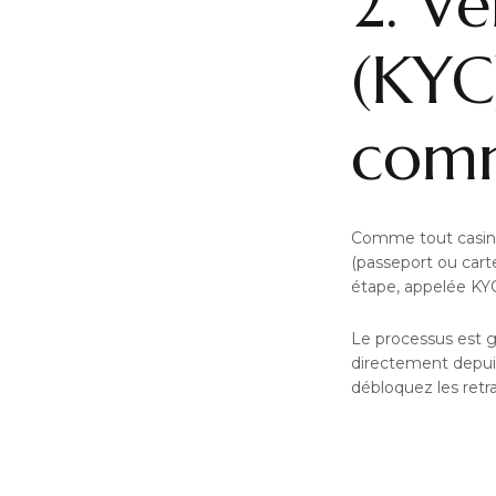
2. Vé
(KYC
comm
Comme tout casino 
(passeport ou carte 
étape, appelée KYC 
Le processus est 
directement depuis 
débloquez les retra