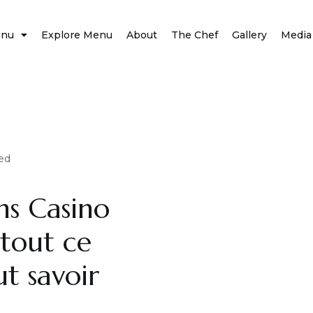
nu
Explore Menu
About
The Chef
Gallery
Media
ed
ins Casino
 tout ce
ut savoir