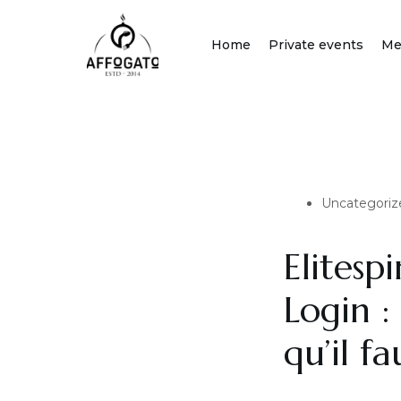
Skip
to
Home
Private events
Me
content
Uncategoriz
Elitesp
Login :
qu’il fa