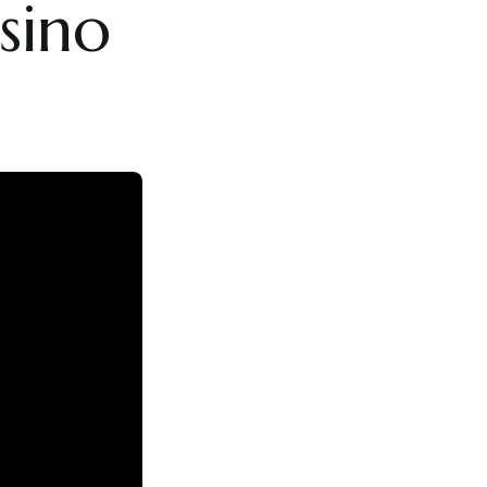
asino