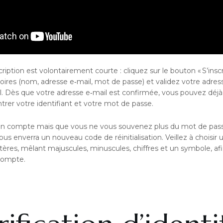
ription est volontairement courte : cliquez sur le bouton « S’inscr
oires (nom, adresse e‑mail, mot de passe) et validez votre adress
ail. Dès que votre adresse e‑mail est confirmée, vous pouvez déj
trer votre identifiant et votre mot de passe.
un compte mais que vous ne vous souvenez plus du mot de passe
ous enverra un nouveau code de réinitialisation. Veillez à choisi
tères, mêlant majuscules, minuscules, chiffres et un symbole, afi
 compte.