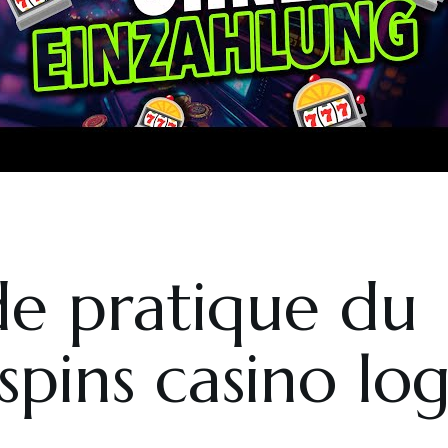
e pratique du
espins casino lo