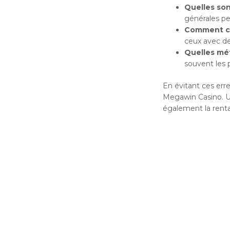
Quelles son
générales peu
Comment ch
ceux avec de
Quelles mét
souvent les 
En évitant ces err
Megawin Casino. Un
également la renta