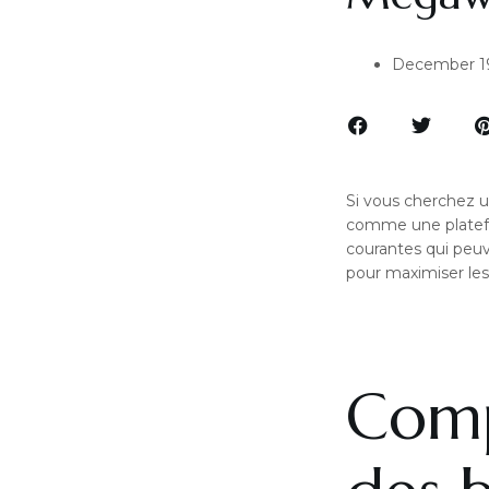
December 19
Si vous cherchez u
comme une platefor
courantes qui peuv
pour maximiser les
Comp