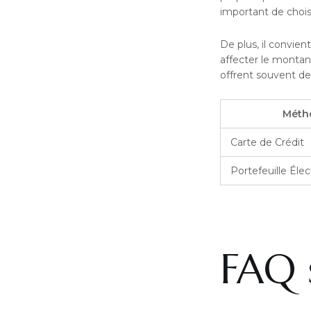
important de choisi
De plus, il convie
affecter le montan
offrent souvent de
Méth
Carte de Crédit
Portefeuille Éle
FAQ s