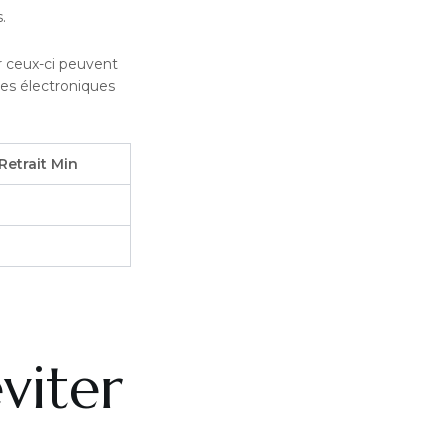
.
ar ceux-ci peuvent
les électroniques
Retrait Min
viter