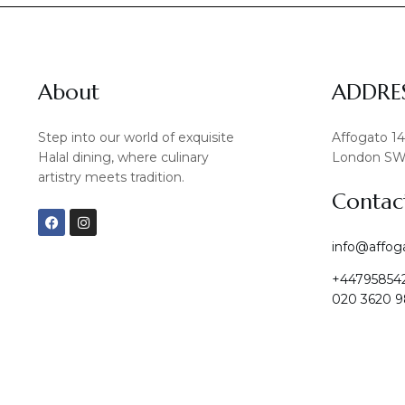
About
ADDRE
Step into our world of exquisite
Affogato 1
Halal dining, where culinary
London SW
artistry meets tradition.
Contac
F
I
a
n
c
s
info@affog
e
t
b
a
+44795854
o
g
o
r
020 3620 9
k
a
m