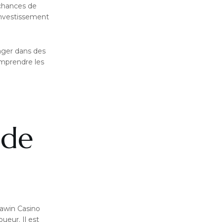
 chances de
 investissement
gager dans des
mprendre les
 de
awin Casino
ueur. Il est