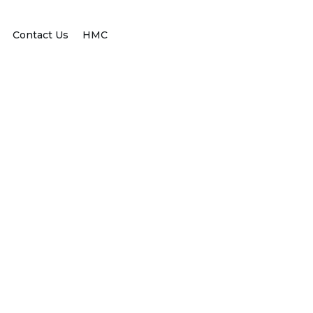
Contact Us
HMC