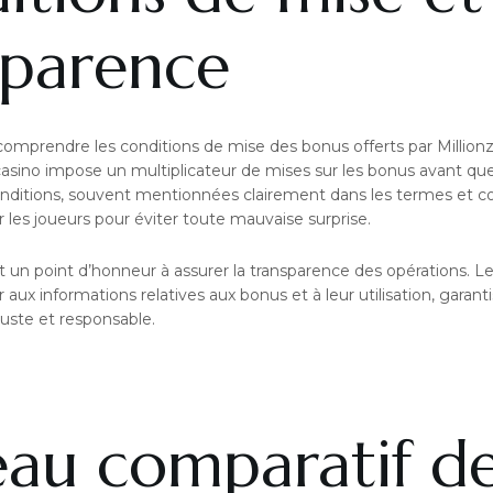
sparence
 comprendre les conditions de mise des bonus offerts par Millionz
asino impose un multiplicateur de mises sur les bonus avant que
conditions, souvent mentionnées clairement dans les termes et co
 les joueurs pour éviter toute mauvaise surprise.
t un point d’honneur à assurer la transparence des opérations. L
aux informations relatives aux bonus et à leur utilisation, garant
juste et responsable.
eau comparatif d