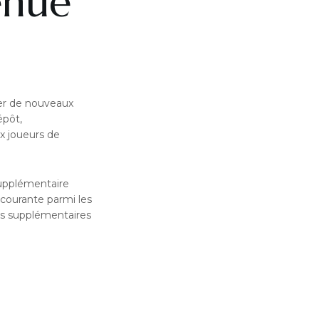
enue
er de nouveaux
épôt,
x joueurs de
supplémentaire
 courante parmi les
ons supplémentaires