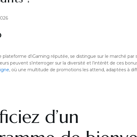
2026
ne plateforme d’iGaming réputée, se distingue sur le marché par 
ueurs peuvent s’interroger sur la diversité et l’intérêt de ces bon
ligne
, où une multitude de promotions les attend, adaptées à dif
iciez d’un