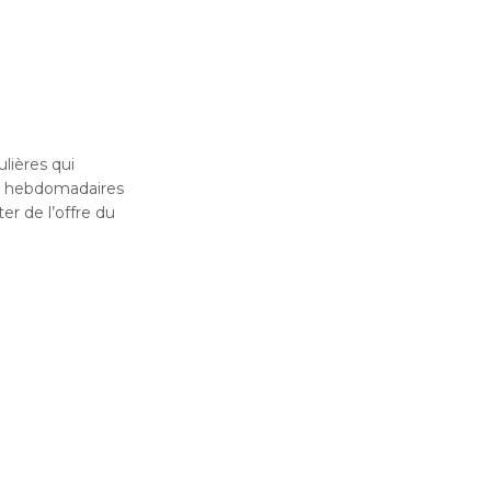
lières qui
ôt hebdomadaires
er de l’offre du