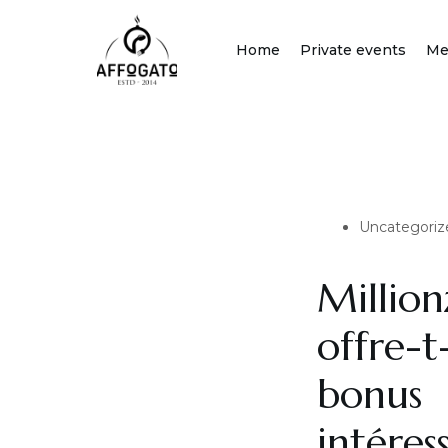
Skip
to
Home
Private events
Me
content
Uncategoriz
Million
offre-t-
bonus
intéres