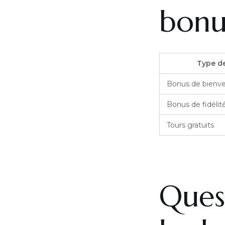
bonu
Type d
Bonus de bienv
Bonus de fidélit
Tours gratuits
Ques