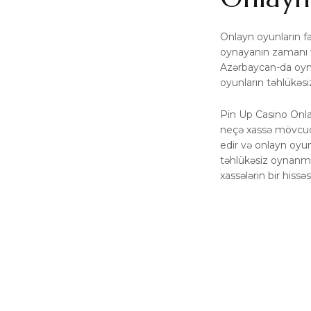
Onlayn oyunların fa
oynayanın zamanı v
Azərbaycan-da oyn
oyunların təhlükəsi
Pin Up Casino Onla
neçə xassə mövcudd
edir və onlayn oyun
təhlükəsiz oynanma
xassələrin bir hissəsi