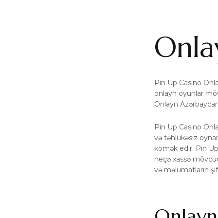
Onla
Pin Up Casino Onla
onlayn oyunlar mövc
Onlayn Azərbaycan-
Pin Up Casino Onlay
və təhlükəsiz oyna
kömək edir. Pin Up
neçə xassə mövcudd
və məlumatların şif
Onlayn 