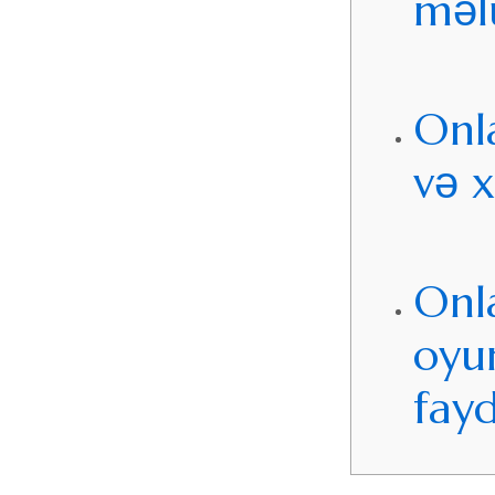
məl
Onl
və x
Onl
oyu
fayd