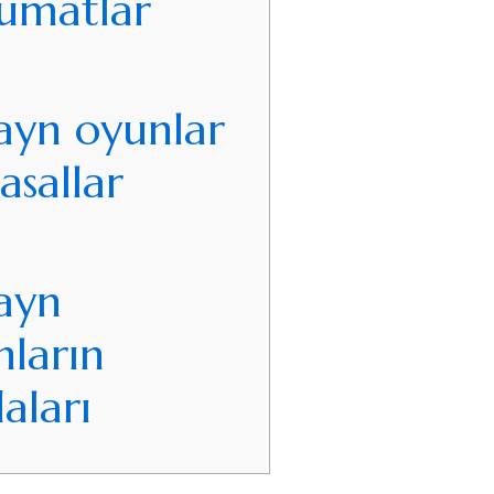
umatlar
ayn oyunlar
asallar
ayn
nların
aları