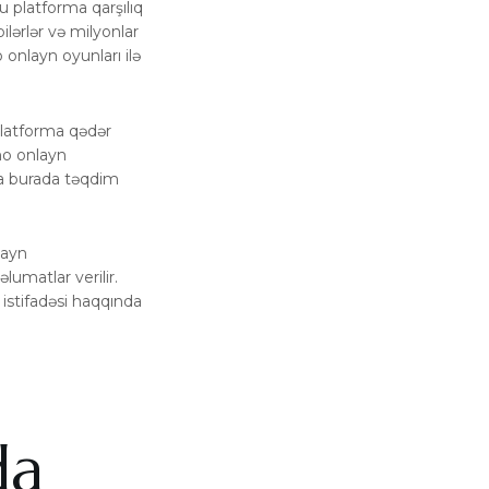
 platforma qarşılıq
ilərlər və milyonlar
onlayn oyunları ilə
platforma qədər
no onlayn
da burada təqdim
layn
lumatlar verilir.
 istifadəsi haqqında
da