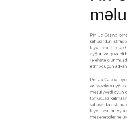
məlu
Pin Up Casino, pin
sahəsindən istifad
faydalanır. Pin Up 
uyğun və güvenli b
ilə əhatə olunmuşd
etmək üçün advanced
Pin Up Casino, oyu
və tələblərə uyğun
məsuliyyətli oyun 
təhlükəsiz kalması
sahəsindən istifad
faydalanır, bu oyunl
məsləhətçilərinə u