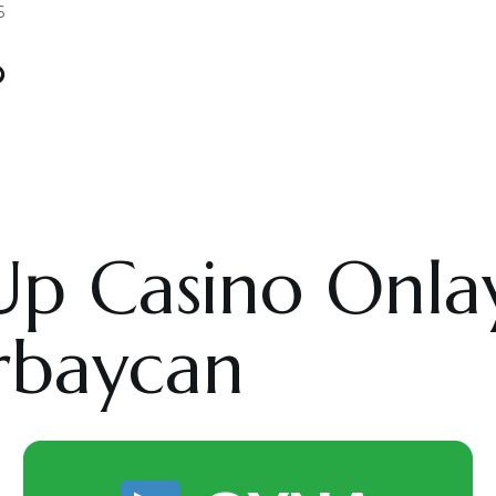
6
Up Casino Onla
rbaycan