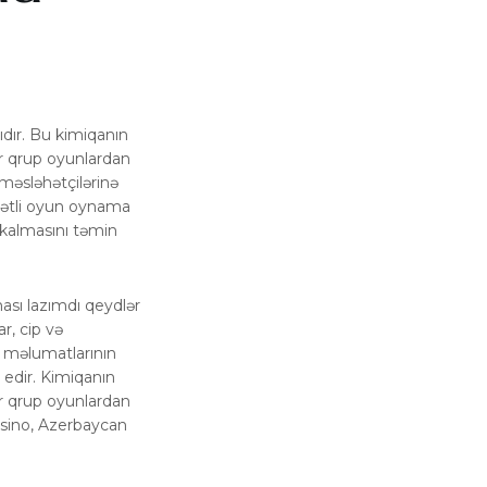
dır. Bu kimiqanın
ir qrup oyunlardan
məsləhətçilərinə
yyətli oyun oynama
 kalmasını təmin
ası lazımdı qeydlər
r, cip və
 məlumatlarının
 edir. Kimiqanın
ir qrup oyunlardan
Casino, Azerbaycan