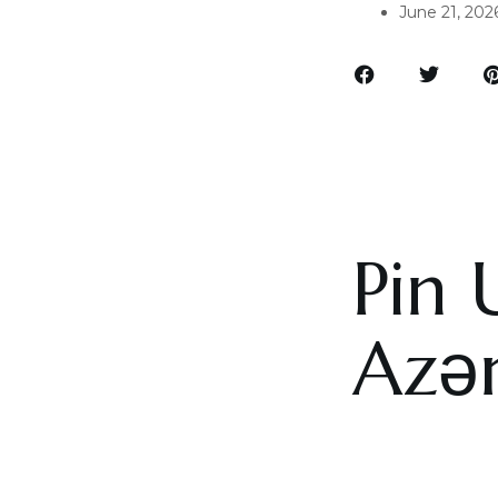
June 21, 202
Pin 
Azə