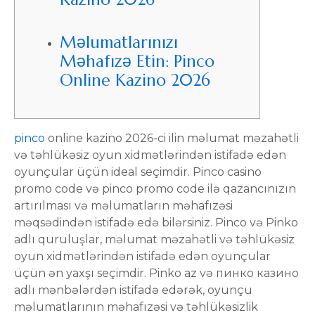
Məlumatlarınızı
Məhafızə Etin: Pinco
Online Kazino 2026
pinco
online kazino 2026-ci ilin məlumat məzahətli
və təhlükəsiz oyun xidmətlərindən istifadə edən
oyunçular üçün ideal seçimdir. Pinco casino
promo code və pinco promo code ilə qazancınızın
artırılması və məlumatların məhafızəsi
məqsədindən istifadə edə bilərsiniz. Pinco və Pinko
adlı quruluşlar, məlumat məzahətli və təhlükəsiz
oyun xidmətlərindən istifadə edən oyunçular
üçün ən yaxşı seçimdir. Pinko az və пинко казино
adlı mənbələrdən istifadə edərək, oyunçu
məlumatlarının məhafızəsi və təhlükəsizlik