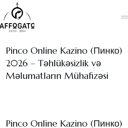
Skip
to
content
Pinco Online Kazino (Пинко)
2026 – Təhlükəsizlik və
Məlumatların Mühafizəsi
Pinco Online Kazino (Пинко)