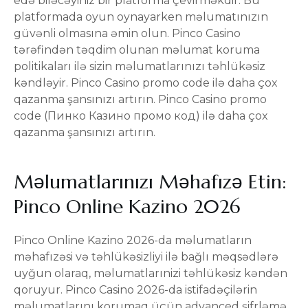
edə biləcəyiniz bir platforma çevirməkdir. Bu
platformada oyun oynayarken məlumatınızın
güvənli olmasına əmin olun. Pinco Casino
tərəfindən təqdim olunan məlumat koruma
politikaları ilə sizin məlumatlarınızı təhlükəsiz
kəndləyir. Pinco Casino promo code ilə daha çox
qazanma şansınızı artırın. Pinco Casino promo
code (Пинко Казино промо код) ilə daha çox
qazanma şansınızı artırın.
Məlumatlarınızı Məhafızə Etin:
Pinco Online Kazino 2026
Pinco Online Kazino 2026-da məlumatların
məhafızəsi və təhlükəsizliyi ilə bağlı məqsədlərə
uyğun olaraq, məlumatlarınizi təhlükəsiz kəndən
qoruyur. Pinco Casino 2026-da istifadəçilərin
məlumatlarını korumaq üçün advanced şifrləmə