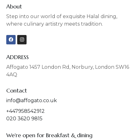
About
Step into our world of exquisite Halal dining,
where culinary artistry meets tradition.
F
I
a
n
c
s
e
t
b
a
ADDRESS
o
g
o
r
Affogato 1457 London Rd, Norbury, London SW16
k
a
4AQ
m
Contact
info@affogato.co.uk
+447958542912
020 3620 9815
We're open for Breakfast & dining