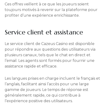
Ces offres veillent à ce que les joueurs soient
toujours motivés à revenir sur la plateforme pour
profiter d’une expérience enrichissante.
Service client et assistance
Le service client de Cazeus Casino est disponible
pour répondre aux questions des utilisateurs via
plusieurs canaux, tels que le chat en direct et
l’email. Les agents sont formés pour fournir une
assistance rapide et efficace.
Les langues prises en charge incluent le français et
l’anglais, facilitant ainsi l’accès pour une large
gamme de joueurs. Le temps de réponse est
généralement rapide, ce qui contribue à
l’expérience positive des utilisateurs.