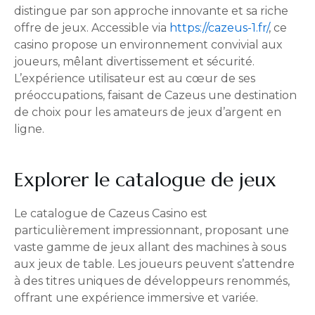
distingue par son approche innovante et sa riche
offre de jeux. Accessible via
https://cazeus-1.fr/
, ce
casino propose un environnement convivial aux
joueurs, mêlant divertissement et sécurité.
L’expérience utilisateur est au cœur de ses
préoccupations, faisant de Cazeus une destination
de choix pour les amateurs de jeux d’argent en
ligne.
Explorer le catalogue de jeux
Le catalogue de Cazeus Casino est
particulièrement impressionnant, proposant une
vaste gamme de jeux allant des machines à sous
aux jeux de table. Les joueurs peuvent s’attendre
à des titres uniques de développeurs renommés,
offrant une expérience immersive et variée.