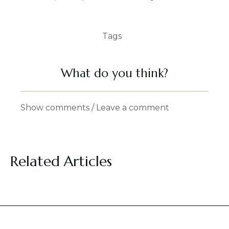
Tags
What do you think?
Show comments / Leave a comment
Related Articles