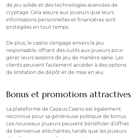
de jeu solide et des technologies avancées de
cryptage. Cela assure aux joueurs que leurs
informations personnelles et financières sont
protégées en tout temps.
De plus, le casino s’engage envers le jeu
responsable, offrant des outils aux joueurs pour
gérer leurs sessions de jeu de manière saine. Les
clients peuvent facilement accéder à des options
de limitation de dépôt et de mise en jeu.
Bonus et promotions attractives
La plateforme de Cazeus Casino est également
reconnue pour sa généreuse politique de bonus.
Les nouveaux joueurs peuvent bénéficier d’offres
de bienvenue alléchantes, tandis que les joueurs