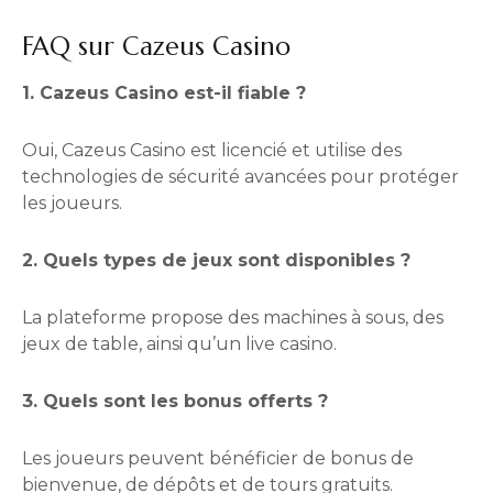
FAQ sur Cazeus Casino
1. Cazeus Casino est-il fiable ?
Oui, Cazeus Casino est licencié et utilise des
technologies de sécurité avancées pour protéger
les joueurs.
2. Quels types de jeux sont disponibles ?
La plateforme propose des machines à sous, des
jeux de table, ainsi qu’un live casino.
3. Quels sont les bonus offerts ?
Les joueurs peuvent bénéficier de bonus de
bienvenue, de dépôts et de tours gratuits.