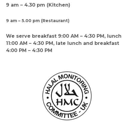
9 am – 4.30 pm (Kitchen)
9 am – 5.00 pm (Restaurant)
We serve breakfast 9:00 AM – 4:30 PM, lunch
11:00 AM – 4:30 PM, late lunch and breakfast
4:00 PM – 4:30 PM