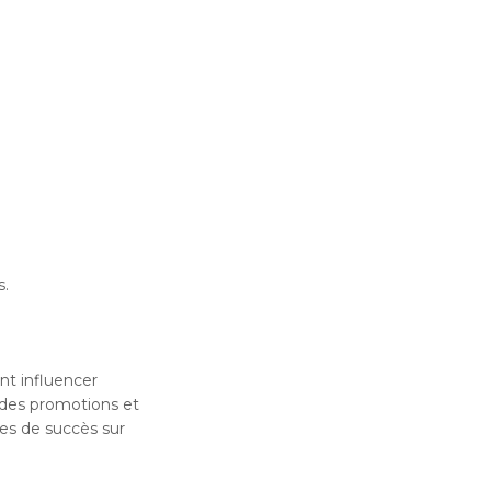
s.
nt influencer
t des promotions et
ces de succès sur