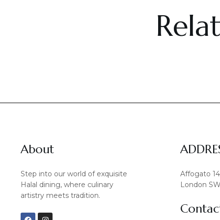
Relat
About
ADDRE
Step into our world of exquisite
Affogato 1
Halal dining, where culinary
London SW
artistry meets tradition.
Contac
F
I