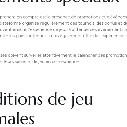
à prendre en compte est la présence de promotions et d’événem
 plateforme organise régulièrement des tournois, des bonus et de
uvent enrichir l’expérience de jeu. Profiter de ces événements 
r les gains potentiels, mais également offrir des expériences 
ssés doivent surveiller attentivement le calendrier des promotion
er leurs sessions de jeu en conséquence.
itions de jeu
males