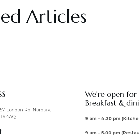
ed Articles
SS
We're open for
Breakfast & din
457 London Rd, Norbury,
16 4AQ
9 am – 4.30 pm (Kitche
t
9 am – 5.00 pm (Restau