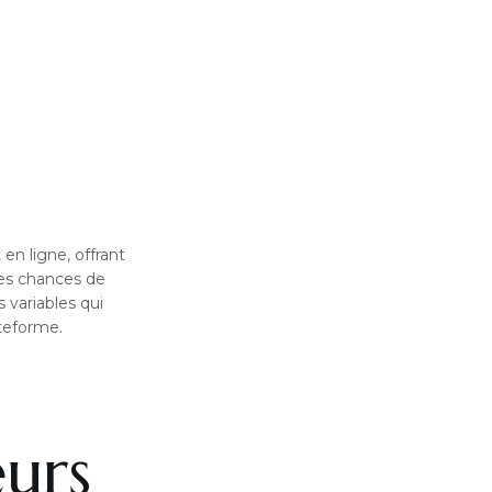
n ligne, offrant
ses chances de
s variables qui
ateforme.
eurs