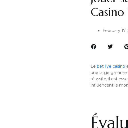
Casino 
February 17,
Le
bet live casino
e
une large gamme d
réussite, il est es
influencent le mom
Évalu