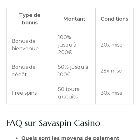
Type de
Montant
Conditions
bonus
100%
Bonus de
jusqu’à
20x mise
bienvenue
200€
Bonus de
50% jusqu’à
25x mise
dépôt
100€
50 tours
Free spins
30x mise
gratuits
FAQ sur Savaspin Casino
Quels sont les moyens de paiement