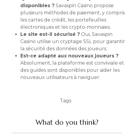
disponibles ?
Savaspin Casino propose
plusieurs méthodes de paiement, y compris
les cartes de crédit, les portefeuilles
électroniques et les crypto-monnaies.
Le site est-il sécurisé ?
Oui, Savaspin
Casino utilise un cryptage SSL pour garantir
la sécurité des données des joueurs.
Est-ce adapté aux nouveaux joueurs ?
Absolument, la plateforme est conviviale et
des guides sont disponibles pour aider les
nouveaux utilisateurs à naviguer.
Tags
What do you think?