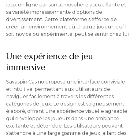
jeux en ligne par son atmosphère accueillante et
sa variété impressionnante d’options de
divertissement. Cette plateforme s’efforce de
créer un environnement où chaque joueur, qu’il
soit novice ou expérimenté, peut se sentir chez lui.
Une expérience de jeu
immersive
Savaspin Casino propose une interface conviviale
et intuitive, permettant aux utilisateurs de
naviguer facilement à travers les différentes
catégories de jeux. Le design est soigneusement
élaboré, offrant une expérience visuelle agréable
qui enveloppe les joueurs dans une ambiance
excitante et détendue. Les utilisateurs peuvent
s’attendre à une large gamme de jeux, allant des