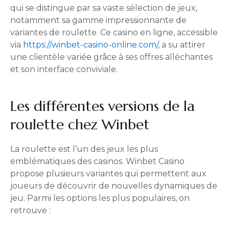
qui se distingue par sa vaste sélection de jeux,
notamment sa gamme impressionnante de
variantes de roulette. Ce casino en ligne, accessible
via
https://winbet-casino-online.com/
, a su attirer
une clientèle variée grâce à ses offres alléchantes
et son interface conviviale.
Les différentes versions de la
roulette chez Winbet
La roulette est l’un des jeux les plus
emblématiques des casinos. Winbet Casino
propose plusieurs variantes qui permettent aux
joueurs de découvrir de nouvelles dynamiques de
jeu. Parmi les options les plus populaires, on
retrouve :