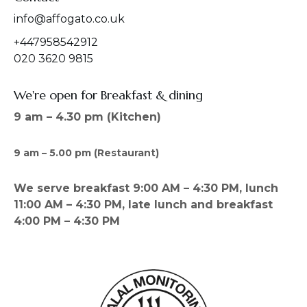
info@affogato.co.uk
+447958542912
020 3620 9815
We're open for Breakfast & dining
9 am – 4.30 pm (Kitchen)
9 am – 5.00 pm (Restaurant)
We serve breakfast 9:00 AM – 4:30 PM, lunch
11:00 AM – 4:30 PM, late lunch and breakfast
4:00 PM – 4:30 PM