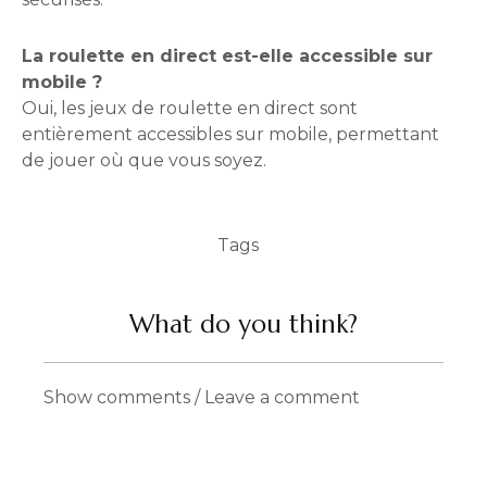
La roulette en direct est-elle accessible sur
mobile ?
Oui, les jeux de roulette en direct sont
entièrement accessibles sur mobile, permettant
de jouer où que vous soyez.
Tags
What do you think?
Show comments / Leave a comment