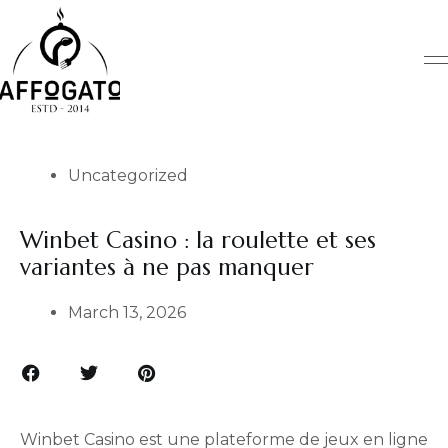
Skip
to
content
Uncategorized
Winbet Casino : la roulette et ses
variantes à ne pas manquer
March 13, 2026
Winbet Casino est une plateforme de jeux en ligne