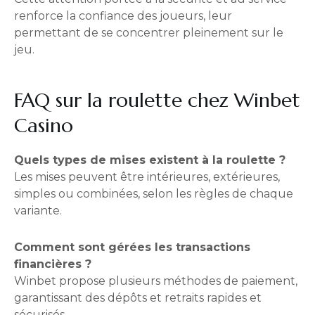
renforce la confiance des joueurs, leur
permettant de se concentrer pleinement sur le
jeu.
FAQ sur la roulette chez Winbet
Casino
Quels types de mises existent à la roulette ?
Les mises peuvent être intérieures, extérieures,
simples ou combinées, selon les règles de chaque
variante.
Comment sont gérées les transactions
financières ?
Winbet propose plusieurs méthodes de paiement,
garantissant des dépôts et retraits rapides et
sécurisés.