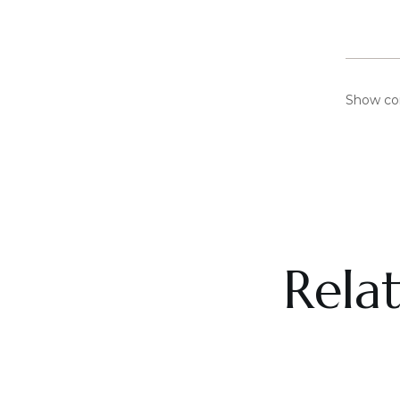
Show co
Relat