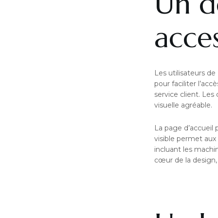
Un de
acces
Les utilisateurs d
pour faciliter l’acc
service client. Le
visuelle agréable.
La page d’accueil 
visible permet aux 
incluant les machin
cœur de la design, 