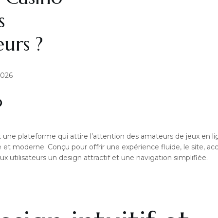
s
eurs ?
2026
 une plateforme qui attire l’attention des amateurs de jeux en l
e et moderne. Conçu pour offrir une expérience fluide, le site, acc
ux utilisateurs un design attractif et une navigation simplifiée.