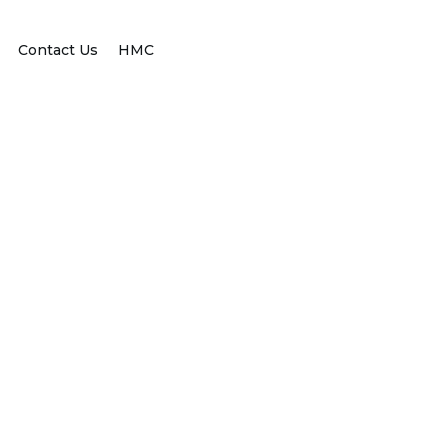
Contact Us
HMC