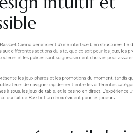
sign intuitif et
sible
e Bassbet Casino bénéficient d’une interface bien structurée. Le 
ès aux différentes sections du site, que ce soit pour les jeux, les 
s couleurs et les polices sont soigneusement choisies pour assur
présente les jeux phares et les promotions du moment, tandis 
utilisateurs de naviguer rapidement entre les différentes catégor
es à sous, les jeux de table, et le casino en direct. L’expérience ut
ce qui fait de Bassbet un choix évident pour les joueurs.