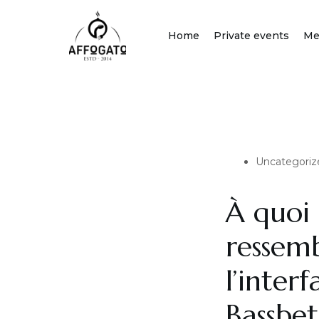
Skip
to
Home
Private events
Me
content
Uncategoriz
À quoi
ressem
l’inter
Bassbet