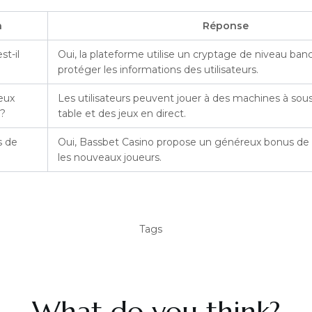
n
Réponse
st-il
Oui, la plateforme utilise un cryptage de niveau ban
protéger les informations des utilisateurs.
eux
Les utilisateurs peuvent jouer à des machines à sous
 ?
table et des jeux en direct.
s de
Oui, Bassbet Casino propose un généreux bonus de
les nouveaux joueurs.
Tags
What do you think?