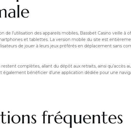
male
 de l’utilisation des appareils mobiles, Bassbet Casino veille à o
smartphones et tablettes. La version mobile du site est entièreme
lisateurs de jouer à leurs jeux préférés en déplacement sans c
 restent complètes, allant du dépôt aux retraits, ainsi qu’accès 
nt également bénéficier d’une application dédiée pour une navig
tions fréquentes