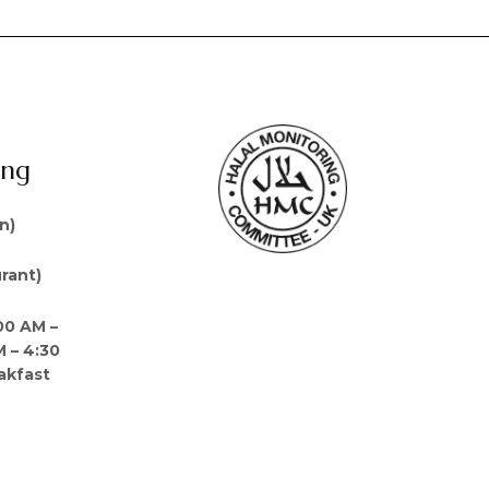
ing
n)
rant)
00 AM –
M – 4:30
akfast