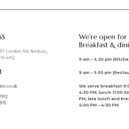
SS
We're open for
Breakfast & din
457 London Rd, Norbury,
16 4AQ
9 am – 4.30 pm (Kitche
t
9 am – 5.00 pm (Restau
We serve breakfast 9:
ato.co.uk
4:30 PM, lunch 11:00 A
2912
PM, late lunch and bre
815
4:00 PM – 4:30 PM