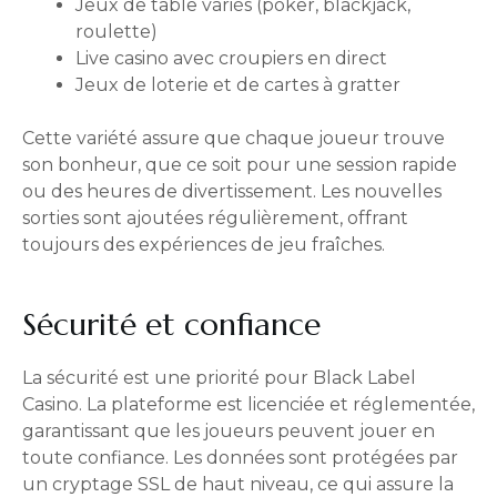
Jeux de table variés (poker, blackjack,
roulette)
Live casino avec croupiers en direct
Jeux de loterie et de cartes à gratter
Cette variété assure que chaque joueur trouve
son bonheur, que ce soit pour une session rapide
ou des heures de divertissement. Les nouvelles
sorties sont ajoutées régulièrement, offrant
toujours des expériences de jeu fraîches.
Sécurité et confiance
La sécurité est une priorité pour Black Label
Casino. La plateforme est licenciée et réglementée,
garantissant que les joueurs peuvent jouer en
toute confiance. Les données sont protégées par
un cryptage SSL de haut niveau, ce qui assure la