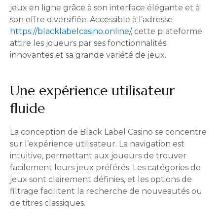
jeux en ligne grâce à son interface élégante et à
son offre diversifiée. Accessible à l’adresse
https://blacklabelcasino.online/
, cette plateforme
attire les joueurs par ses fonctionnalités
innovantes et sa grande variété de jeux.
Une expérience utilisateur
fluide
La conception de Black Label Casino se concentre
sur l’expérience utilisateur. La navigation est
intuitive, permettant aux joueurs de trouver
facilement leurs jeux préférés. Les catégories de
jeux sont clairement définies, et les options de
filtrage facilitent la recherche de nouveautés ou
de titres classiques.