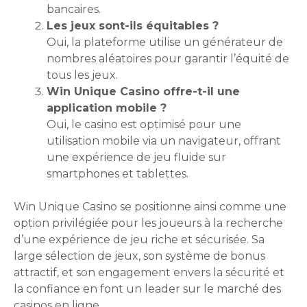
bancaires.
Les jeux sont-ils équitables ?
Oui, la plateforme utilise un générateur de
nombres aléatoires pour garantir l’équité de
tous les jeux.
Win Unique Casino offre-t-il une
application mobile ?
Oui, le casino est optimisé pour une
utilisation mobile via un navigateur, offrant
une expérience de jeu fluide sur
smartphones et tablettes.
Win Unique Casino se positionne ainsi comme une
option privilégiée pour les joueurs à la recherche
d’une expérience de jeu riche et sécurisée. Sa
large sélection de jeux, son système de bonus
attractif, et son engagement envers la sécurité et
la confiance en font un leader sur le marché des
casinos en ligne.