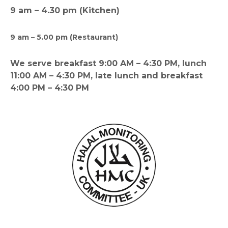
9 am – 4.30 pm (Kitchen)
9 am – 5.00 pm (Restaurant)
We serve breakfast 9:00 AM – 4:30 PM, lunch
11:00 AM – 4:30 PM, late lunch and breakfast
4:00 PM – 4:30 PM