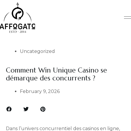
Skip
to
content
Uncategorized
Comment Win Unique Casino se
démarque des concurrents ?
February 9, 2026
Dans l’univers concurrentiel des casinos en ligne,