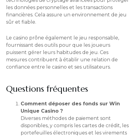
technologies de cryptage avancées pour protéger
les données personnelles et les transactions
financières. Cela assure un environnement de jeu
sûr et fiable.
Le casino prône également le jeu responsable,
fournissant des outils pour que les joueurs
puissent gérer leurs habitudes de jeu. Ces
mesures contribuent à établir une relation de
confiance entre le casino et ses utilisateurs.
Questions fréquentes
Comment déposer des fonds sur Win
Unique Casino ?
Diverses méthodes de paiement sont
disponibles, y compris les cartes de crédit, les
portefeuilles électroniques et les virements