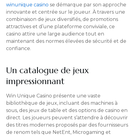
winunique casino
se démarque par son approche
innovante et centrée sur le joueur. À travers une
combinaison de jeux diversifiés, de promotions
attractives et d’une plateforme conviviale, ce
casino attire une large audience tout en
maintenant des normes élevées de sécurité et de
confiance.
Un catalogue de jeux
impressionnant
Win Unique Casino présente une vaste
bibliothèque de jeux, incluant des machines à
sous, des jeux de table et des options de casino en
direct. Les joueurs peuvent s’attendre à découvrir
des titres modernes proposés par des fournisseurs
de renom tels que NetEnt, Microgaming et