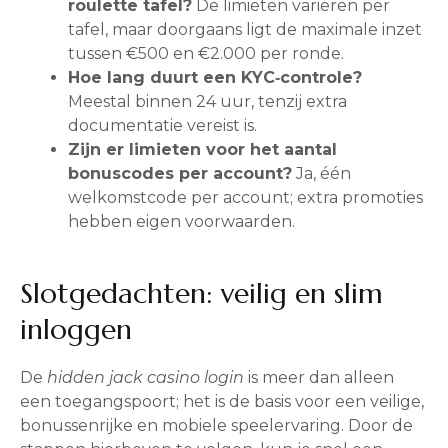
roulette tafel?
De limieten variëren per
tafel, maar doorgaans ligt de maximale inzet
tussen €500 en €2.000 per ronde.
Hoe lang duurt een KYC‑controle?
Meestal binnen 24 uur, tenzij extra
documentatie vereist is.
Zijn er limieten voor het aantal
bonuscodes per account?
Ja, één
welkomstcode per account; extra promoties
hebben eigen voorwaarden.
Slotgedachten: veilig en slim
inloggen
De
hidden jack casino login
is meer dan alleen
een toegangspoort; het is de basis voor een veilige,
bonussenrijke en mobiele speelervaring. Door de