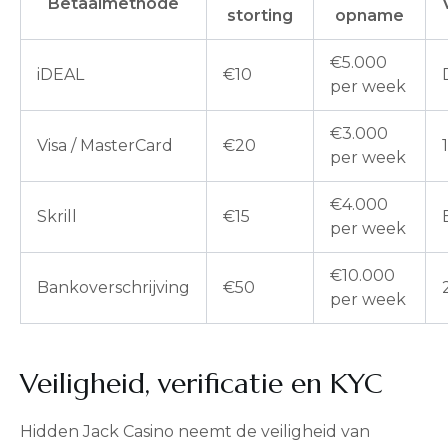
Betaalmethode
storting
opname
€5.000
iDEAL
€10
per week
€3.000
Visa / MasterCard
€20
per week
€4.000
Skrill
€15
per week
€10.000
Bankoverschrijving
€50
per week
Veiligheid, verificatie en KYC
Hidden Jack Casino neemt de veiligheid van