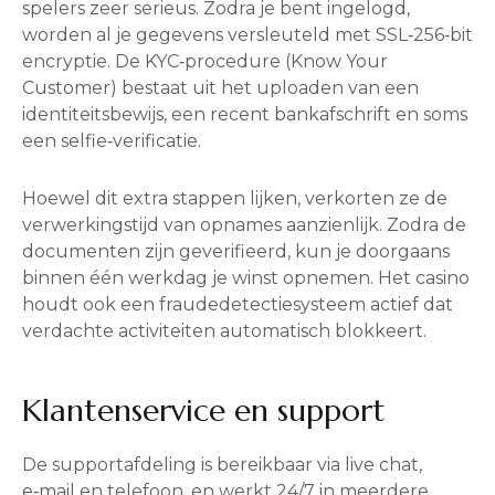
spelers zeer serieus. Zodra je bent ingelogd,
worden al je gegevens versleuteld met SSL‑256‑bit
encryptie. De KYC‑procedure (Know Your
Customer) bestaat uit het uploaden van een
identiteitsbewijs, een recent bankafschrift en soms
een selfie‑verificatie.
Hoewel dit extra stappen lijken, verkorten ze de
verwerkingstijd van opnames aanzienlijk. Zodra de
documenten zijn geverifieerd, kun je doorgaans
binnen één werkdag je winst opnemen. Het casino
houdt ook een fraudedetectiesysteem actief dat
verdachte activiteiten automatisch blokkeert.
Klantenservice en support
De supportafdeling is bereikbaar via live chat,
e‑mail en telefoon, en werkt 24/7 in meerdere