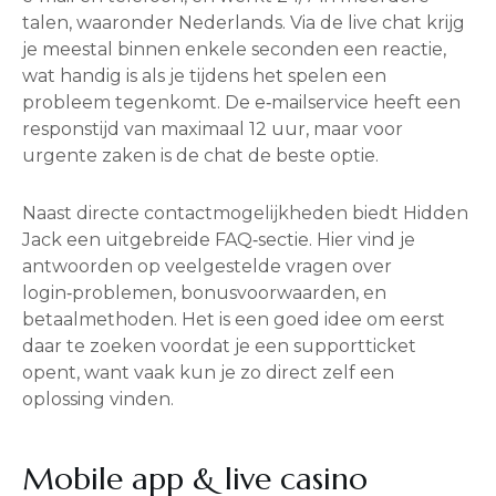
talen, waaronder Nederlands. Via de live chat krijg
je meestal binnen enkele seconden een reactie,
wat handig is als je tijdens het spelen een
probleem tegenkomt. De e‑mailservice heeft een
responstijd van maximaal 12 uur, maar voor
urgente zaken is de chat de beste optie.
Naast directe contactmogelijkheden biedt Hidden
Jack een uitgebreide FAQ‑sectie. Hier vind je
antwoorden op veelgestelde vragen over
login‑problemen, bonusvoorwaarden, en
betaalmethoden. Het is een goed idee om eerst
daar te zoeken voordat je een supportticket
opent, want vaak kun je zo direct zelf een
oplossing vinden.
Mobile app & live casino