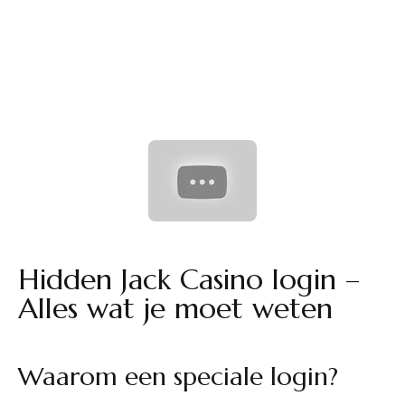
Hidden Jack Casino login –
Alles wat je moet weten
Waarom een speciale login?