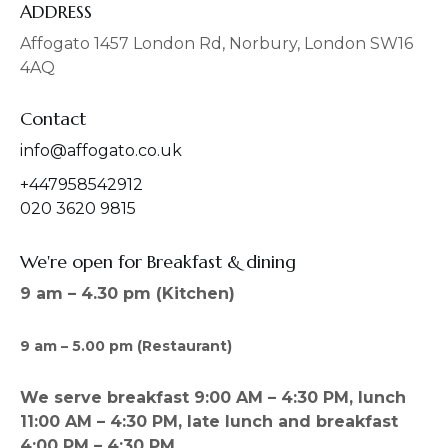
b
a
ADDRESS
o
g
o
r
Affogato 1457 London Rd, Norbury, London SW16
k
a
4AQ
m
Contact
info@affogato.co.uk
+447958542912
020 3620 9815
We're open for Breakfast & dining
9 am – 4.30 pm (Kitchen)
9 am – 5.00 pm (Restaurant)
We serve breakfast 9:00 AM – 4:30 PM, lunch
11:00 AM – 4:30 PM, late lunch and breakfast
4:00 PM – 4:30 PM