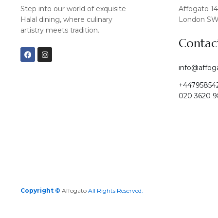
Step into our world of exquisite
Affogato 1
Halal dining, where culinary
London SW
artistry meets tradition.
Contac
F
I
a
n
c
s
info@affog
e
t
b
a
+44795854
o
g
o
r
020 3620 9
k
a
m
Copyright ©
Affogato
All Rights Reserved.