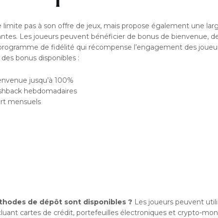
e limite pas à son offre de jeux, mais propose également une l
antes. Les joueurs peuvent bénéficier de bonus de bienvenue, 
n programme de fidélité qui récompense l’engagement des joueur
 des bonus disponibles :
envenue jusqu’à 100%
ashback hebdomadaires
ort mensuels
thodes de dépôt sont disponibles ?
Les joueurs peuvent util
cluant cartes de crédit, portefeuilles électroniques et crypto-mon