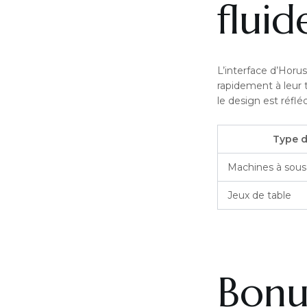
fluid
L’interface d’Horus
rapidement à leur t
le design est réflé
Type d
Machines à sous
Jeux de table
Bonu