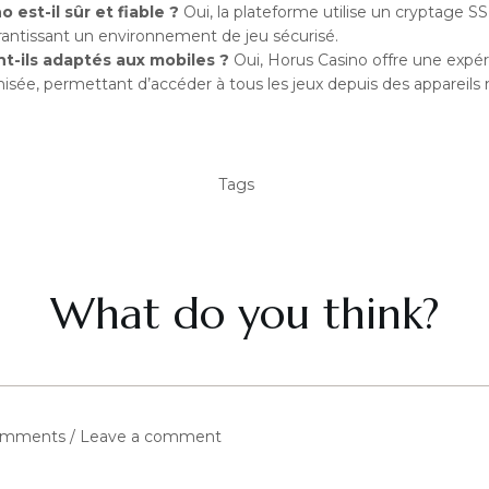
 est-il sûr et fiable ?
Oui, la plateforme utilise un cryptage S
arantissant un environnement de jeu sécurisé.
nt-ils adaptés aux mobiles ?
Oui, Horus Casino offre une expér
isée, permettant d’accéder à tous les jeux depuis des appareils 
Tags
What do you think?
mments / Leave a comment