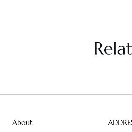
Relat
About
ADDRE