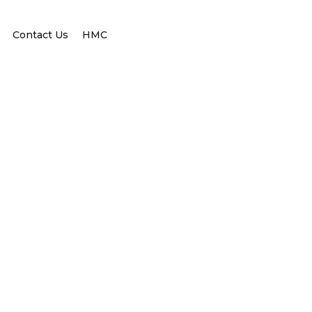
Contact Us
HMC