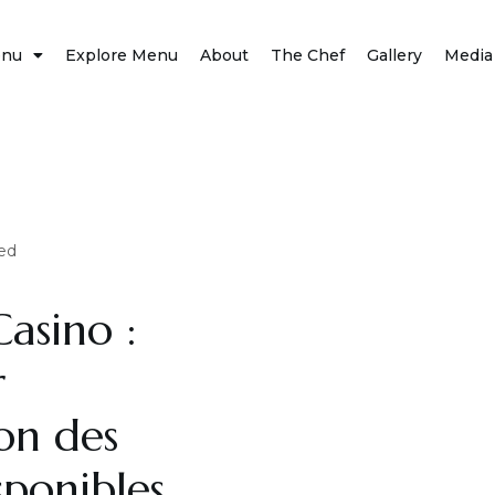
nu
Explore Menu
About
The Chef
Gallery
Media
ed
asino :
r
on des
sponibles