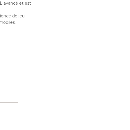
SL avancé et est
ience de jeu
mobiles.