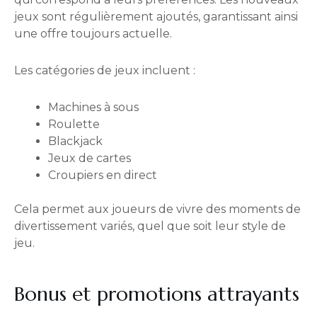
jeux sont régulièrement ajoutés, garantissant ainsi
une offre toujours actuelle.
Les catégories de jeux incluent :
Machines à sous
Roulette
Blackjack
Jeux de cartes
Croupiers en direct
Cela permet aux joueurs de vivre des moments de
divertissement variés, quel que soit leur style de
jeu.
Bonus et promotions attrayants