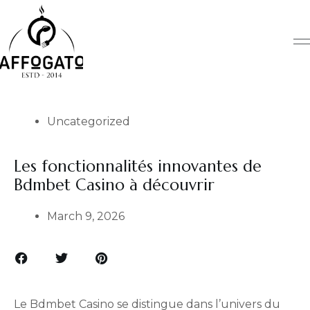
Skip
to
content
Uncategorized
Les fonctionnalités innovantes de
Bdmbet Casino à découvrir
March 9, 2026
Le Bdmbet Casino se distingue dans l’univers du