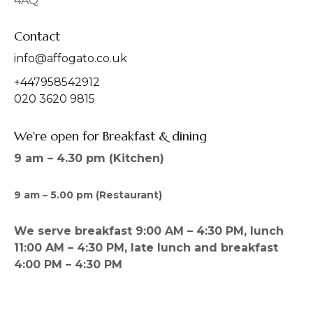
4AQ
m
Contact
info@affogato.co.uk
+447958542912
020 3620 9815
We're open for Breakfast & dining
9 am – 4.30 pm (Kitchen)
9 am – 5.00 pm (Restaurant)
We serve breakfast 9:00 AM – 4:30 PM, lunch
11:00 AM – 4:30 PM, late lunch and breakfast
4:00 PM – 4:30 PM