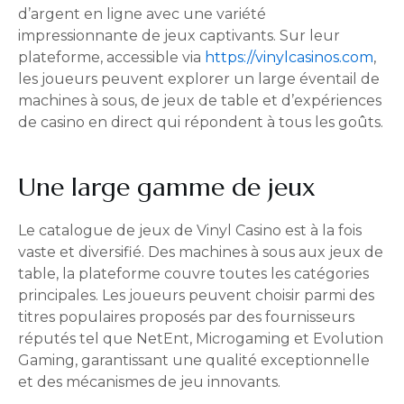
d’argent en ligne avec une variété
impressionnante de jeux captivants. Sur leur
plateforme, accessible via
https://vinylcasinos.com
,
les joueurs peuvent explorer un large éventail de
machines à sous, de jeux de table et d’expériences
de casino en direct qui répondent à tous les goûts.
Une large gamme de jeux
Le catalogue de jeux de Vinyl Casino est à la fois
vaste et diversifié. Des machines à sous aux jeux de
table, la plateforme couvre toutes les catégories
principales. Les joueurs peuvent choisir parmi des
titres populaires proposés par des fournisseurs
réputés tel que NetEnt, Microgaming et Evolution
Gaming, garantissant une qualité exceptionnelle
et des mécanismes de jeu innovants.