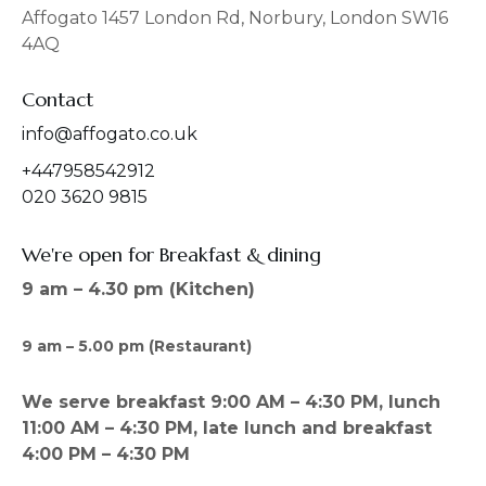
o
r
Affogato 1457 London Rd, Norbury, London SW16
k
a
4AQ
m
Contact
info@affogato.co.uk
+447958542912
020 3620 9815
We're open for Breakfast & dining
9 am – 4.30 pm (Kitchen)
9 am – 5.00 pm (Restaurant)
We serve breakfast 9:00 AM – 4:30 PM, lunch
11:00 AM – 4:30 PM, late lunch and breakfast
4:00 PM – 4:30 PM