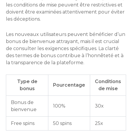
les conditions de mise peuvent être restrictives et
doivent être examinées attentivement pour éviter
les déceptions.
Les nouveaux utilisateurs peuvent bénéficier d’un
bonus de bienvenue attrayant, mais il est crucial
de consulter les exigences spécifiques. La clarté
des termes de bonus contribue à l’honnêteté et à
la transparence de la plateforme.
Type de
Conditions
Pourcentage
bonus
de mise
Bonus de
100%
30x
bienvenue
Free spins
50 spins
25x