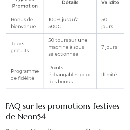
Détails
Validité
Promotion
Bonus de
100% jusqu’à
30
bienvenue
500€
jours
50 tours sur une
Tours
machine à sous
7 jours
gratuits
sélectionnée
Points
Programme
échangables pour
Illimité
de fidélité
des bonus
FAQ sur les promotions festives
de Neon54