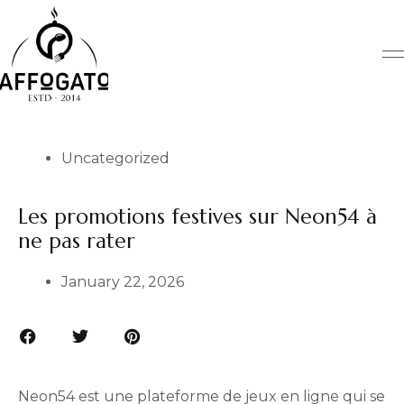
Skip
to
content
Uncategorized
Les promotions festives sur Neon54 à
ne pas rater
January 22, 2026
Neon54 est une plateforme de jeux en ligne qui se