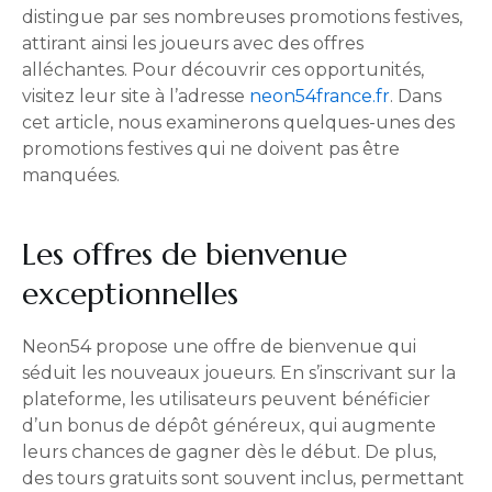
distingue par ses nombreuses promotions festives,
attirant ainsi les joueurs avec des offres
alléchantes. Pour découvrir ces opportunités,
visitez leur site à l’adresse
neon54france.fr
. Dans
cet article, nous examinerons quelques-unes des
promotions festives qui ne doivent pas être
manquées.
Les offres de bienvenue
exceptionnelles
Neon54 propose une offre de bienvenue qui
séduit les nouveaux joueurs. En s’inscrivant sur la
plateforme, les utilisateurs peuvent bénéficier
d’un bonus de dépôt généreux, qui augmente
leurs chances de gagner dès le début. De plus,
des tours gratuits sont souvent inclus, permettant