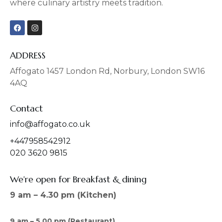
where culinary artistry meets tradition.
F
I
a
n
c
s
e
t
b
a
ADDRESS
o
g
o
r
Affogato 1457 London Rd, Norbury, London SW16
k
a
4AQ
m
Contact
info@affogato.co.uk
+447958542912
020 3620 9815
We're open for Breakfast & dining
9 am – 4.30 pm (Kitchen)
9 am – 5.00 pm (Restaurant)