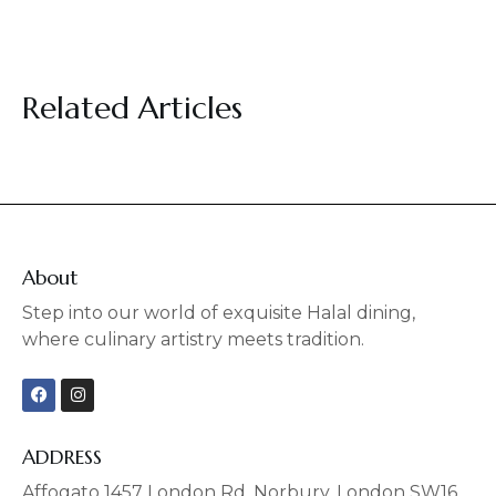
Related Articles
About
Step into our world of exquisite Halal dining,
where culinary artistry meets tradition.
F
I
a
n
c
s
e
t
b
a
ADDRESS
o
g
o
r
Affogato 1457 London Rd, Norbury, London SW16