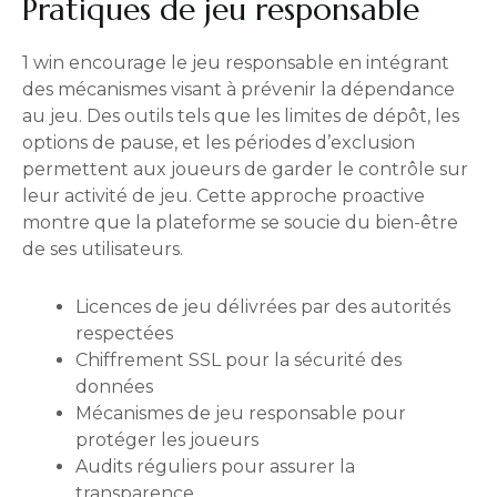
Pratiques de jeu responsable
1 win encourage le jeu responsable en intégrant
des mécanismes visant à prévenir la dépendance
au jeu. Des outils tels que les limites de dépôt, les
options de pause, et les périodes d’exclusion
permettent aux joueurs de garder le contrôle sur
leur activité de jeu. Cette approche proactive
montre que la plateforme se soucie du bien-être
de ses utilisateurs.
Licences de jeu délivrées par des autorités
respectées
Chiffrement SSL pour la sécurité des
données
Mécanismes de jeu responsable pour
protéger les joueurs
Audits réguliers pour assurer la
transparence