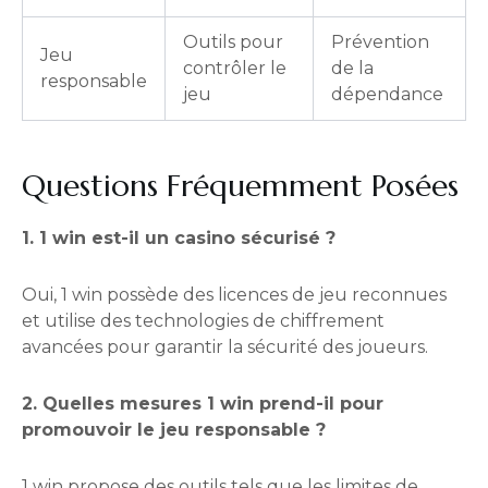
Outils pour
Prévention
Jeu
contrôler le
de la
responsable
jeu
dépendance
Questions Fréquemment Posées
1. 1 win est-il un casino sécurisé ?
Oui, 1 win possède des licences de jeu reconnues
et utilise des technologies de chiffrement
avancées pour garantir la sécurité des joueurs.
2. Quelles mesures 1 win prend-il pour
promouvoir le jeu responsable ?
1 win propose des outils tels que les limites de