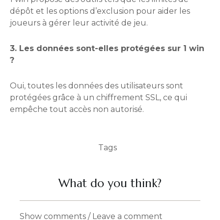
dépôt et les options d’exclusion pour aider les
joueurs à gérer leur activité de jeu.
3. Les données sont-elles protégées sur 1 win
?
Oui, toutes les données des utilisateurs sont
protégées grâce à un chiffrement SSL, ce qui
empêche tout accès non autorisé.
Tags
What do you think?
Show comments / Leave a comment