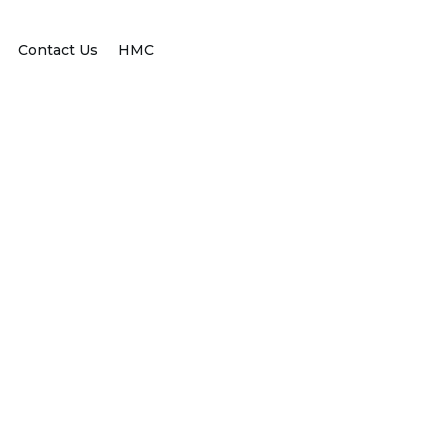
Contact Us
HMC