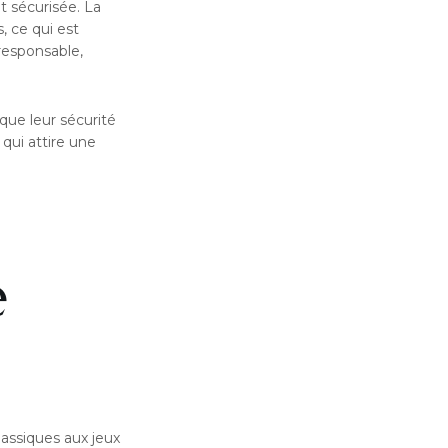
t sécurisée. La
, ce qui est
 responsable,
que leur sécurité
qui attire une
e
lassiques aux jeux