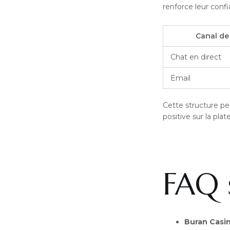
renforce leur conf
Canal de
Chat en direct
Email
Cette structure per
positive sur la pla
FAQ 
Buran Casino