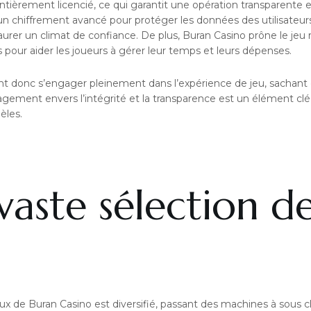
ntièrement licencié, ce qui garantit une opération transparente e
 un chiffrement avancé pour protéger les données des utilisateurs
taurer un climat de confiance. De plus, Buran Casino prône le jeu
s pour aider les joueurs à gérer leur temps et leurs dépenses.
t donc s’engager pleinement dans l’expérience de jeu, sachant 
agement envers l’intégrité et la transparence est un élément clé 
èles.
vaste sélection d
ux de Buran Casino est diversifié, passant des machines à sous c