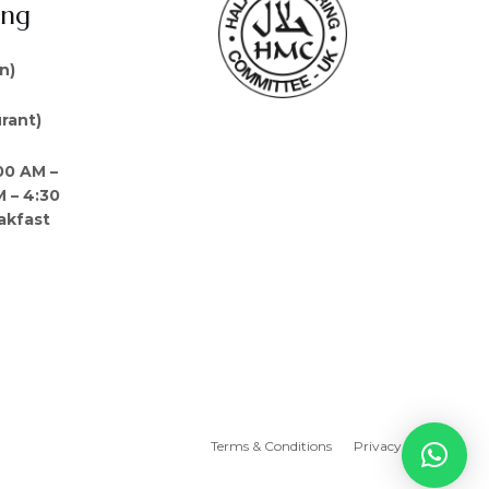
ing
n)
rant)
00 AM –
M – 4:30
akfast
Terms & Conditions
Privacy Policy