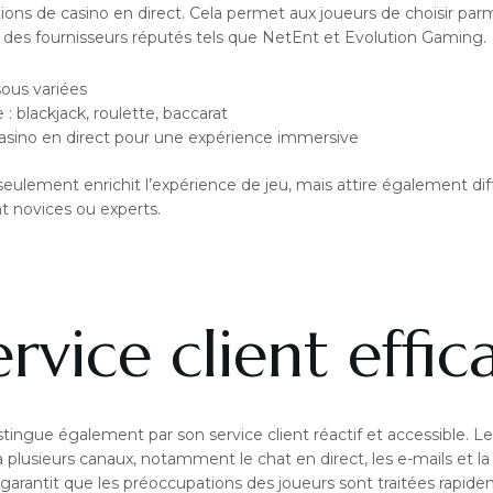
tions de casino en direct. Cela permet aux joueurs de choisir pa
 des fournisseurs réputés tels que NetEnt et Evolution Gaming.
ous variées
 : blackjack, roulette, baccarat
asino en direct pour une expérience immersive
seulement enrichit l’expérience de jeu, mais attire également di
ent novices ou experts.
rvice client effic
stingue également par son service client réactif et accessible. L
ia plusieurs canaux, notamment le chat en direct, les e-mails et 
 garantit que les préoccupations des joueurs sont traitées rapide