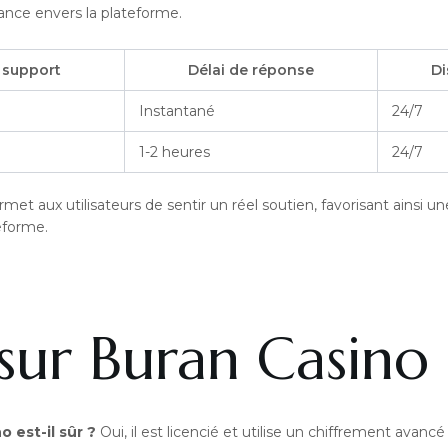
iance envers la plateforme.
 support
Délai de réponse
Di
Instantané
24/7
1-2 heures
24/7
met aux utilisateurs de sentir un réel soutien, favorisant ainsi 
teforme.
sur Buran Casino
 est-il sûr ?
Oui, il est licencié et utilise un chiffrement avanc